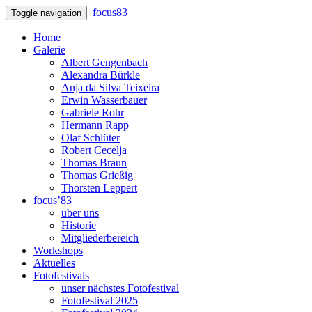
focus83
Toggle navigation
Home
Galerie
Albert Gengenbach
Alexandra Bürkle
Anja da Silva Teixeira
Erwin Wasserbauer
Gabriele Rohr
Hermann Rapp
Olaf Schlüter
Robert Cecelja
Thomas Braun
Thomas Grießig
Thorsten Leppert
focus’83
über uns
Historie
Mitgliederbereich
Workshops
Aktuelles
Fotofestivals
unser nächstes Fotofestival
Fotofestival 2025