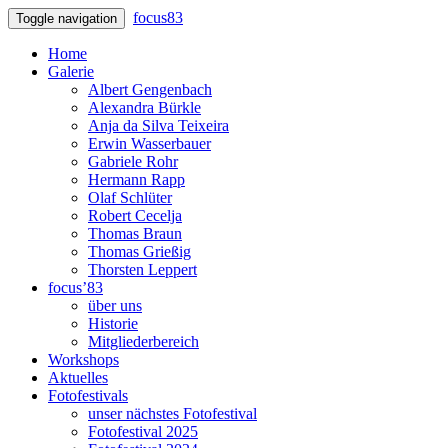
focus83
Toggle navigation
Home
Galerie
Albert Gengenbach
Alexandra Bürkle
Anja da Silva Teixeira
Erwin Wasserbauer
Gabriele Rohr
Hermann Rapp
Olaf Schlüter
Robert Cecelja
Thomas Braun
Thomas Grießig
Thorsten Leppert
focus’83
über uns
Historie
Mitgliederbereich
Workshops
Aktuelles
Fotofestivals
unser nächstes Fotofestival
Fotofestival 2025