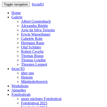
focus83
Toggle navigation
Home
Galerie
Albert Gengenbach
Alexandra Bürkle
Anja da Silva Teixeira
Erwin Wasserbauer
Gabriele Rohr
Hermann Rapp
Olaf Schlüter
Robert Cecelja
Thomas Braun
Thomas Grießig
Thorsten Leppert
focus’83
über uns
Historie
Mitgliederbereich
Workshops
Aktuelles
Fotofestivals
unser nächstes Fotofestival
Fotofestival 2025