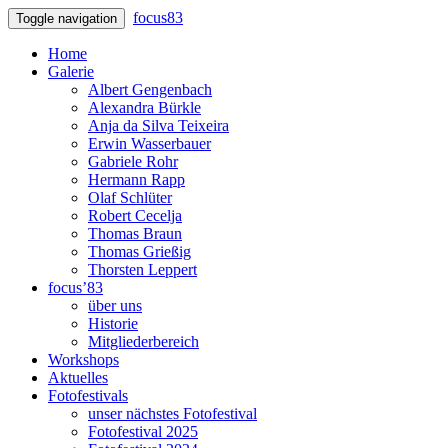
focus83
Toggle navigation
Home
Galerie
Albert Gengenbach
Alexandra Bürkle
Anja da Silva Teixeira
Erwin Wasserbauer
Gabriele Rohr
Hermann Rapp
Olaf Schlüter
Robert Cecelja
Thomas Braun
Thomas Grießig
Thorsten Leppert
focus’83
über uns
Historie
Mitgliederbereich
Workshops
Aktuelles
Fotofestivals
unser nächstes Fotofestival
Fotofestival 2025