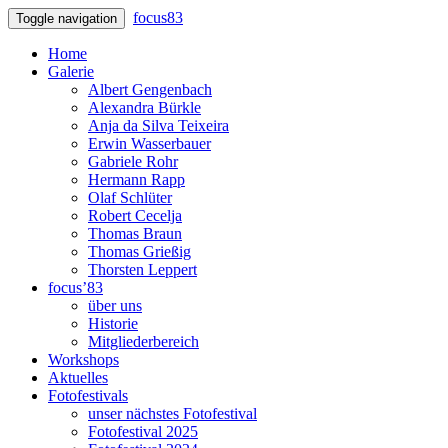
focus83
Toggle navigation
Home
Galerie
Albert Gengenbach
Alexandra Bürkle
Anja da Silva Teixeira
Erwin Wasserbauer
Gabriele Rohr
Hermann Rapp
Olaf Schlüter
Robert Cecelja
Thomas Braun
Thomas Grießig
Thorsten Leppert
focus’83
über uns
Historie
Mitgliederbereich
Workshops
Aktuelles
Fotofestivals
unser nächstes Fotofestival
Fotofestival 2025