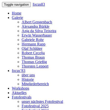
focus83
Toggle navigation
Home
Galerie
Albert Gengenbach
Alexandra Bürkle
Anja da Silva Teixeira
Erwin Wasserbauer
Gabriele Rohr
Hermann Rapp
Olaf Schlüter
Robert Cecelja
Thomas Braun
Thomas Grießig
Thorsten Leppert
focus’83
über uns
Historie
Mitgliederbereich
Workshops
Aktuelles
Fotofestivals
unser nächstes Fotofestival
Fotofestival 2025