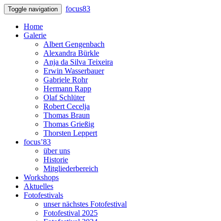
focus83
Toggle navigation
Home
Galerie
Albert Gengenbach
Alexandra Bürkle
Anja da Silva Teixeira
Erwin Wasserbauer
Gabriele Rohr
Hermann Rapp
Olaf Schlüter
Robert Cecelja
Thomas Braun
Thomas Grießig
Thorsten Leppert
focus’83
über uns
Historie
Mitgliederbereich
Workshops
Aktuelles
Fotofestivals
unser nächstes Fotofestival
Fotofestival 2025