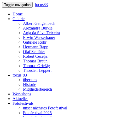
focus83
Toggle navigation
Home
Galerie
Albert Gengenbach
Alexandra Bürkle
Anja da Silva Teixeira
Erwin Wasserbauer
Gabriele Rohr
Hermann Rapp
Olaf Schlüter
Robert Cecelja
Thomas Braun
Thomas Grießig
Thorsten Leppert
focus’83
über uns
Historie
Mitgliederbereich
Workshops
Aktuelles
Fotofestivals
unser nächstes Fotofestival
Fotofestival 2025