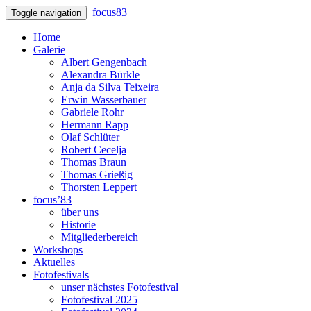
focus83
Toggle navigation
Home
Galerie
Albert Gengenbach
Alexandra Bürkle
Anja da Silva Teixeira
Erwin Wasserbauer
Gabriele Rohr
Hermann Rapp
Olaf Schlüter
Robert Cecelja
Thomas Braun
Thomas Grießig
Thorsten Leppert
focus’83
über uns
Historie
Mitgliederbereich
Workshops
Aktuelles
Fotofestivals
unser nächstes Fotofestival
Fotofestival 2025