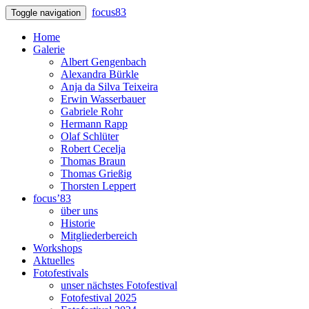
focus83
Toggle navigation
Home
Galerie
Albert Gengenbach
Alexandra Bürkle
Anja da Silva Teixeira
Erwin Wasserbauer
Gabriele Rohr
Hermann Rapp
Olaf Schlüter
Robert Cecelja
Thomas Braun
Thomas Grießig
Thorsten Leppert
focus’83
über uns
Historie
Mitgliederbereich
Workshops
Aktuelles
Fotofestivals
unser nächstes Fotofestival
Fotofestival 2025