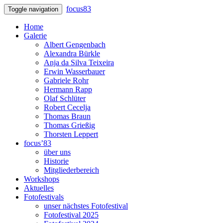
focus83
Toggle navigation
Home
Galerie
Albert Gengenbach
Alexandra Bürkle
Anja da Silva Teixeira
Erwin Wasserbauer
Gabriele Rohr
Hermann Rapp
Olaf Schlüter
Robert Cecelja
Thomas Braun
Thomas Grießig
Thorsten Leppert
focus’83
über uns
Historie
Mitgliederbereich
Workshops
Aktuelles
Fotofestivals
unser nächstes Fotofestival
Fotofestival 2025