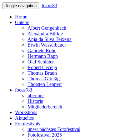
focus83
Toggle navigation
Home
Galerie
Albert Gengenbach
Alexandra Bürkle
Anja da Silva Teixeira
Erwin Wasserbauer
Gabriele Rohr
Hermann Rapp
Olaf Schlüter
Robert Cecelja
Thomas Braun
Thomas Grießig
Thorsten Leppert
focus’83
über uns
Historie
Mitgliederbereich
Workshops
Aktuelles
Fotofestivals
unser nächstes Fotofestival
Fotofestival 2025