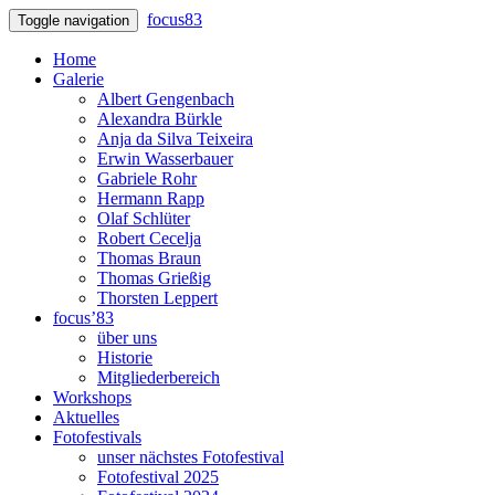
focus83
Toggle navigation
Home
Galerie
Albert Gengenbach
Alexandra Bürkle
Anja da Silva Teixeira
Erwin Wasserbauer
Gabriele Rohr
Hermann Rapp
Olaf Schlüter
Robert Cecelja
Thomas Braun
Thomas Grießig
Thorsten Leppert
focus’83
über uns
Historie
Mitgliederbereich
Workshops
Aktuelles
Fotofestivals
unser nächstes Fotofestival
Fotofestival 2025