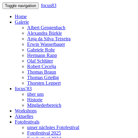
focus83
Toggle navigation
Home
Galerie
Albert Gengenbach
Alexandra Bürkle
Anja da Silva Teixeira
Erwin Wasserbauer
Gabriele Rohr
Hermann Rapp
Olaf Schlüter
Robert Cecelja
Thomas Braun
Thomas Grießig
Thorsten Leppert
focus’83
über uns
Historie
Mitgliederbereich
Workshops
Aktuelles
Fotofestivals
unser nächstes Fotofestival
Fotofestival 2025