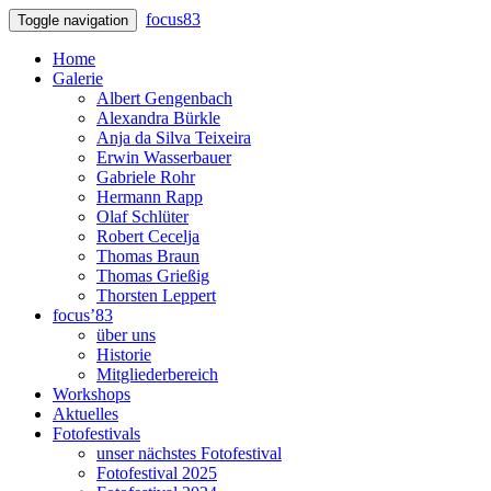
focus83
Toggle navigation
Home
Galerie
Albert Gengenbach
Alexandra Bürkle
Anja da Silva Teixeira
Erwin Wasserbauer
Gabriele Rohr
Hermann Rapp
Olaf Schlüter
Robert Cecelja
Thomas Braun
Thomas Grießig
Thorsten Leppert
focus’83
über uns
Historie
Mitgliederbereich
Workshops
Aktuelles
Fotofestivals
unser nächstes Fotofestival
Fotofestival 2025