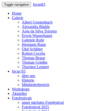
focus83
Toggle navigation
Home
Galerie
Albert Gengenbach
Alexandra Bürkle
Anja da Silva Teixeira
Erwin Wasserbauer
Gabriele Rohr
Hermann Rapp
Olaf Schlüter
Robert Cecelja
Thomas Braun
Thomas Grießig
Thorsten Leppert
focus’83
über uns
Historie
Mitgliederbereich
Workshops
Aktuelles
Fotofestivals
unser nächstes Fotofestival
Fotofestival 2025