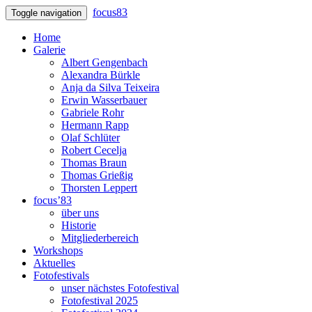
focus83
Toggle navigation
Home
Galerie
Albert Gengenbach
Alexandra Bürkle
Anja da Silva Teixeira
Erwin Wasserbauer
Gabriele Rohr
Hermann Rapp
Olaf Schlüter
Robert Cecelja
Thomas Braun
Thomas Grießig
Thorsten Leppert
focus’83
über uns
Historie
Mitgliederbereich
Workshops
Aktuelles
Fotofestivals
unser nächstes Fotofestival
Fotofestival 2025