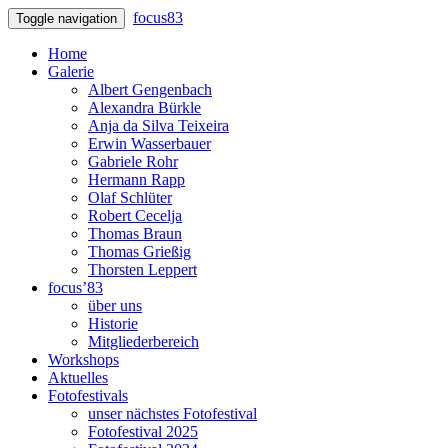
focus83
Toggle navigation
Home
Galerie
Albert Gengenbach
Alexandra Bürkle
Anja da Silva Teixeira
Erwin Wasserbauer
Gabriele Rohr
Hermann Rapp
Olaf Schlüter
Robert Cecelja
Thomas Braun
Thomas Grießig
Thorsten Leppert
focus’83
über uns
Historie
Mitgliederbereich
Workshops
Aktuelles
Fotofestivals
unser nächstes Fotofestival
Fotofestival 2025