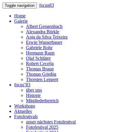
focus83
Toggle navigation
Home
Galerie
Albert Gengenbach
Alexandra Bürkle
Anja da Silva Teixeira
Erwin Wasserbauer
Gabriele Rohr
Hermann Rapp
Olaf Schlüter
Robert Cecelja
Thomas Braun
Thomas Grießig
Thorsten Leppert
focus’83
über uns
Historie
Mitgliederbereich
Workshops
Aktuelles
Fotofestivals
unser nächstes Fotofestival
Fotofestival 2025