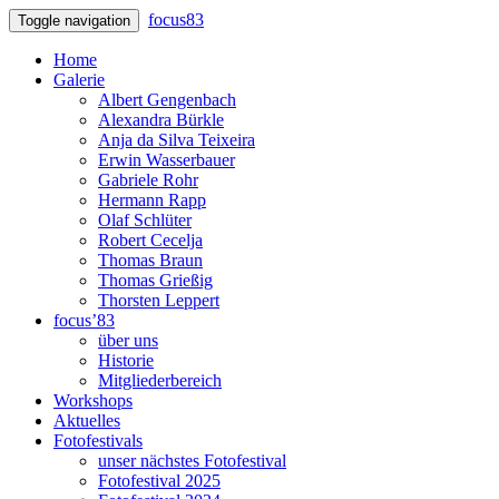
focus83
Toggle navigation
Home
Galerie
Albert Gengenbach
Alexandra Bürkle
Anja da Silva Teixeira
Erwin Wasserbauer
Gabriele Rohr
Hermann Rapp
Olaf Schlüter
Robert Cecelja
Thomas Braun
Thomas Grießig
Thorsten Leppert
focus’83
über uns
Historie
Mitgliederbereich
Workshops
Aktuelles
Fotofestivals
unser nächstes Fotofestival
Fotofestival 2025