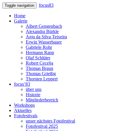
focus83
Toggle navigation
Home
Galerie
Albert Gengenbach
Alexandra Bürkle
Anja da Silva Teixeira
Erwin Wasserbauer
Gabriele Rohr
Hermann Rapp
Olaf Schlüter
Robert Cecelja
Thomas Braun
Thomas Grießig
Thorsten Leppert
focus’83
über uns
Historie
Mitgliederbereich
Workshops
Aktuelles
Fotofestivals
unser nächstes Fotofestival
Fotofestival 2025