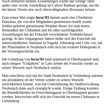
Nach mehreren kleinen Ausstellungen wurde nur wenige Jahre
später eine zweite Ausstellung im Calwer Rathaus gezeigt, auf die
der kleine Verein eine noch überwältigendere Resonanz bekam.
Zum ersten Mal zeigte
focus’83
damals auch eine Überblend-
Diaschau, die von den Mitgliedern gemeinsam erstellt wurde.
Seither gehören gemeinsame Projekte dieser Art zum festen
Bestandteil der Clubarbeit und bei allen nachfolgenden
Ausstellungen hat der Fotoclub verschiedene Tonbildschauen
gezeigt. In den vergangenen Jahren stellte sich der Fotoclub mit
unterschiedlichen Aktionen in Nagold, Altensteig und Calw vor, mit
der Präsentation in Neubulach reiht sich ein weiterer Höhepunkt in
die Vereinsgeschichte ein.
Die Gründung von
focus’83
fand seinerzeit in Oberhaugstett statt,
nach einigen “Exiljahren” in Calw kehrte der Fotoclub wieder zu
seinen Wurzeln nach Neubulach zurück.
Man entschloss sich mit der Stadt Neubulach in Verbindung zutreten
um abzuklären ob der Verein wieder zu seinen Wurzeln
zurückkehren könnte, was mit Unterstützung der Stadtverwaltung
Neubulach dann auch ermöglicht wurde. Einige Zeitlang konnten
die Räumlichkeiten im Feuwehrmagazin in Oberhaugstett genutzt
werden. Inzwischen trifft sich der Fotoclub im neuen Clubraum in
Liebelsberg