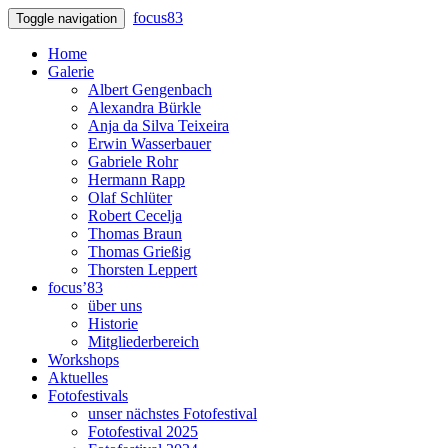
focus83
Toggle navigation
Home
Galerie
Albert Gengenbach
Alexandra Bürkle
Anja da Silva Teixeira
Erwin Wasserbauer
Gabriele Rohr
Hermann Rapp
Olaf Schlüter
Robert Cecelja
Thomas Braun
Thomas Grießig
Thorsten Leppert
focus’83
über uns
Historie
Mitgliederbereich
Workshops
Aktuelles
Fotofestivals
unser nächstes Fotofestival
Fotofestival 2025