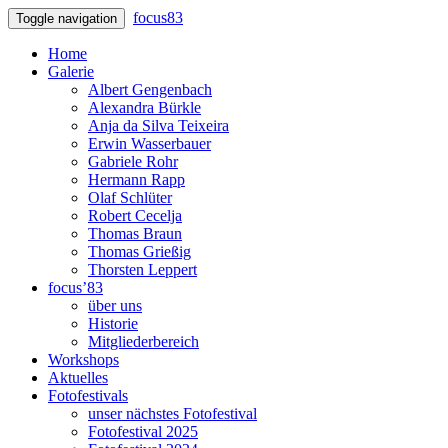
focus83
Toggle navigation
Home
Galerie
Albert Gengenbach
Alexandra Bürkle
Anja da Silva Teixeira
Erwin Wasserbauer
Gabriele Rohr
Hermann Rapp
Olaf Schlüter
Robert Cecelja
Thomas Braun
Thomas Grießig
Thorsten Leppert
focus’83
über uns
Historie
Mitgliederbereich
Workshops
Aktuelles
Fotofestivals
unser nächstes Fotofestival
Fotofestival 2025