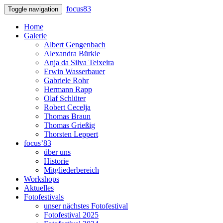
focus83
Toggle navigation
Home
Galerie
Albert Gengenbach
Alexandra Bürkle
Anja da Silva Teixeira
Erwin Wasserbauer
Gabriele Rohr
Hermann Rapp
Olaf Schlüter
Robert Cecelja
Thomas Braun
Thomas Grießig
Thorsten Leppert
focus’83
über uns
Historie
Mitgliederbereich
Workshops
Aktuelles
Fotofestivals
unser nächstes Fotofestival
Fotofestival 2025