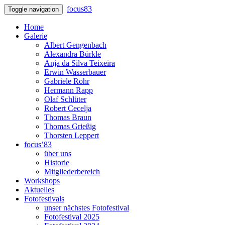
focus83
Toggle navigation
Home
Galerie
Albert Gengenbach
Alexandra Bürkle
Anja da Silva Teixeira
Erwin Wasserbauer
Gabriele Rohr
Hermann Rapp
Olaf Schlüter
Robert Cecelja
Thomas Braun
Thomas Grießig
Thorsten Leppert
focus’83
über uns
Historie
Mitgliederbereich
Workshops
Aktuelles
Fotofestivals
unser nächstes Fotofestival
Fotofestival 2025